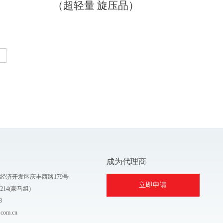
（超轻量 旋压品）
成为代理商
经济开发区庆丰西路179号
立即申请
-2214(豪马组)
8
.com.cn