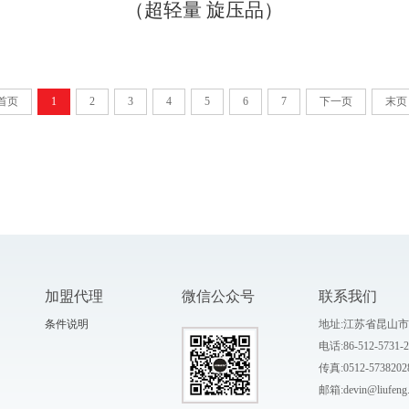
（超轻量 旋压品）
首页
1
2
3
4
5
6
7
下一页
末页
加盟代理
微信公众号
联系我们
条件说明
地址:江苏省昆山市
电话:86-512-5731
传真:0512-5738202
邮箱:devin@liufeng