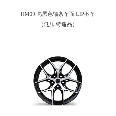
HM09 亮黑色辐条车面 LIP不车
（低压 铸造品）